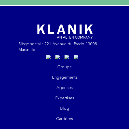
Siège social : 221 Avenue du Prado 13008
Marseille
https://www.linkedin.com/company/kla
https://www.instagram.com/klanik
https://www.youtube.com/@kl
https://www.tiktok.com/@
Groupe
Engagements
Agences
Expertises
Blog
Carrières