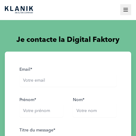
Je contacte la Digital Faktory
Email
*
Prénom
*
Nom
*
Titre du message
*