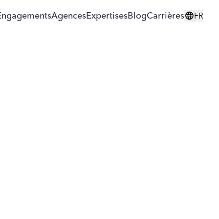
Engagements
Agences
Expertises
Blog
Carrières
FR
ilité ?