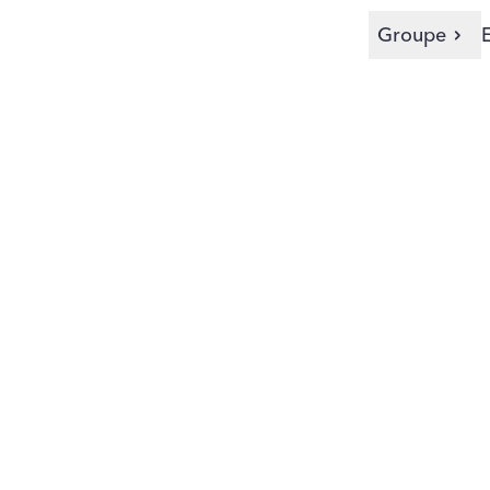
Groupe
esure utiliser en Ag