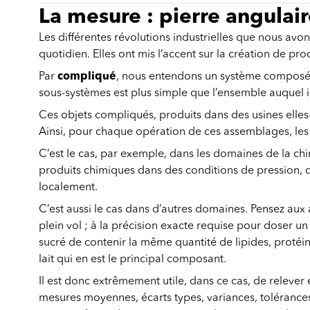
La mesure : pierre angula
Les différentes révolutions industrielles que nous av
quotidien. Elles ont mis l’accent sur la création de pr
Par
compliqué
, nous entendons un système composé 
sous-systèmes est plus simple que l’ensemble auquel i
Ces objets compliqués, produits dans des usines ell
Ainsi, pour chaque opération de ces assemblages, les m
C’est le cas, par exemple, dans les domaines de la chi
produits chimiques dans des conditions de pression, d
localement.
C’est aussi le cas dans d’autres domaines. Pensez aux a
plein vol ; à la précision exacte requise pour doser u
sucré de contenir la même quantité de lipides, protéi
lait qui en est le principal composant.
Il est donc extrêmement utile, dans ce cas, de releve
mesures moyennes, écarts types, variances, tolérances