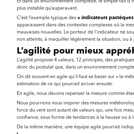
Et dans un environnement complexe, le simple fait d’in
plus instable qu’auparavant.
C’est l’exemple typique des
« indicateurs pastèques
apparaissent dans des contextes complexes où la mesur
mauvaises nouvelles. Le porteur de l’indicateur ne so
non atteints, à maquiller légèrement la situation, ou 
L’agilité pour mieux appr
L’agilité propose 4 valeurs, 12 principes, des pratiq
donc du postulat que, dans un environnement complexe,
On dit souvent en agile qu’il faut se baser sur « la mét
estimation de ce qui pourrait arriver ensuite.
En agile, nous devons repenser la mesure comme étant r
Nous pourrions nous inspirer des mesures météorologi
force du vent sont autant de valeurs qui, une fois me
confiance, sous forme de tendances à la hausse ou à
De la même manière, une équipe agile pourrait indiqu