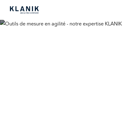
Quels outils de m
par Adrien Vanderpol
11 mai 2025