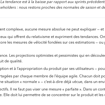
. La tendance est à la baisse par rapport aux sprints précéden
akeholders : nous restons proches des normales de saison et de
t complexe, aucune mesure absolue ne peut expliquer — et en
ceux qui offrent du relativisme et expriment des tendances. O
encore les mesures de vélocité fondées sur ces estimations — o
ance. Les projections optimistes et pessimistes qui en découle
it de qualité.
n et à l’appropriation du produit par ses utilisateurs — pour s
rtagées par chaque membre de l’équipe agile. Chacun doit po
une situation « normale » — c’est-à-dire déjà vécue, dans un e
fs. Il ne faut pas viser une mesure « parfaite ». Dans un conte
. Elle doit lui permettre de se concentrer sur le produit et les