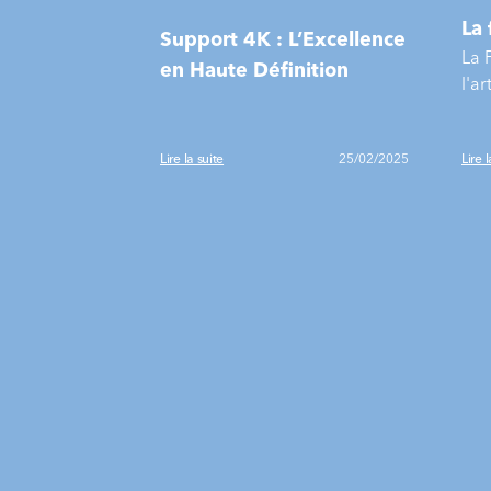
La 
Support 4K : L’Excellence
La 
en Haute Définition
l'ar
com
arti
Lire la suite
25/02/2025
Lire l
tec
Kap
prof
gra
mét
man
sec
déc
cha
histoire. Prê
cré
vot
Vou