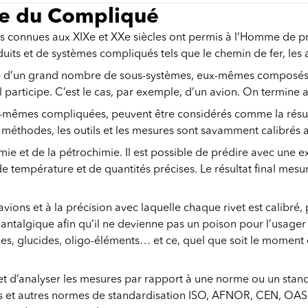
ire du Compliqué
ons connues aux XIXe et XXe siècles ont permis à l’Homme de p
oduits et de systèmes compliqués tels que le chemin de fer, les
d’un grand nombre de sous-systèmes, eux-mêmes composés de
l participe. C’est le cas, par exemple, d’un avion. On termin
es-mêmes compliquées, peuvent être considérés comme la résu
éthodes, les outils et les mesures sont savamment calibrés afi
mie et de la pétrochimie. Il est possible de prédire avec une e
e température et de quantités précises. Le résultat final mesu
vions et à la précision avec laquelle chaque rivet est calibré,
n antalgique afin qu’il ne devienne pas un poison pour l’usager
nes, glucides, oligo-éléments… et ce, quel que soit le moment 
r et d’analyser les mesures par rapport à une norme ou un sta
 et autres normes de standardisation ISO, AFNOR, CEN, OASIS,