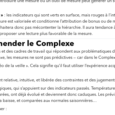
troduire une mesure ou un outil de mesure peut générer un surp
 »
: les indicateurs qui sont verts en surface, mais rouges à l’
e est valorisée et conditionne l’attribution de bonus ou de m
uhaitera donc pas mécontenter la hiérarchie. Il aura tendance
à proposer une lecture plus favorable de la mesure.
éhender le Complexe
ues et des cadres de travail qui répondent aux problématiques
 les mesures ne sont pas prédictives — car dans le Complexe,
éo de la veille ». Cela signifie qu’il faut utiliser l’expérienc
elative, intuitive, et libérée des contraintes et des jugement
ques, qui s’appuient sur des indicateurs passés. Température,
surées, ont déjà évolué et deviennent donc caduques. Les pré
 la baisse, et comparées aux normales saisonnières…
er :