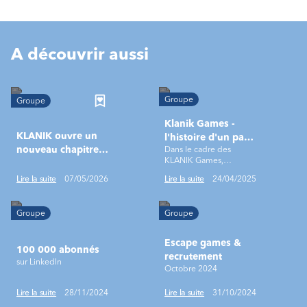
A découvrir aussi
Groupe
Groupe
Klanik Games -
KLANIK ouvre un
l'histoire d'un pari
nouveau chapitre
Dans le cadre des
fou, à la croisée
KLANIK Games,
aux côtés d’ALTEN
entre le sport &
challenges internes
l'humain
Lire la suite
07/05/2026
Lire la suite
24/04/2025
sportifs, corporate &
solidaires, les salariés de
KLANIK ont pu soutenir
Groupe
Groupe
les associations de leur
choix.
Escape games &
100 000 abonnés
recrutement
sur LinkedIn
Octobre 2024
Lire la suite
28/11/2024
Lire la suite
31/10/2024