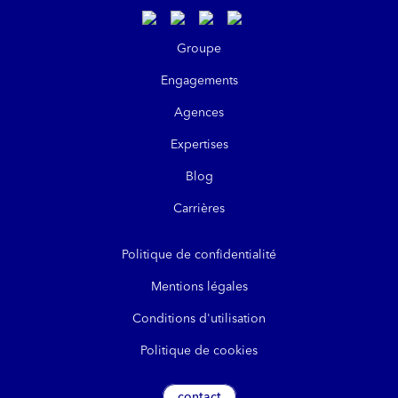
https://www.linkedin.com/company/kla
https://www.instagram.com/klanik
https://www.youtube.com/@kl
https://www.tiktok.com/@
Groupe
Engagements
Agences
Expertises
Blog
Carrières
Politique de confidentialité
Mentions légales
Conditions d'utilisation
Politique de cookies
contact