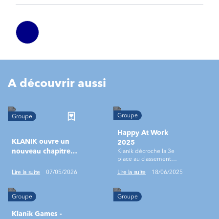
A découvrir aussi
Groupe
Groupe
Happy At Work
KLANIK ouvre un
2025
nouveau chapitre
Klanik décroche la 3e
place au classement
aux côtés d’ALTEN
monde !
Lire la suite
07/05/2026
Lire la suite
18/06/2025
Groupe
Groupe
Klanik Games -