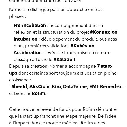
externes à dominante tech en 2024.
Korner se distingue par son approche en trois
phases :
Pré-incubation
: accompagnement dans la
réflexion et la structuration du projet
#Konnexion
Incubation
: développement du produit, business
plan, premières validations
#Kohésion
Accélération
: levée de fonds, mise en réseau,
passage à l’échelle
#Katapult
Depuis sa création, Korner a accompagné
7 start-
ups
dont certaines sont toujours actives et en pleine
croissance
:
Sheeld
,
AksCiom
,
Kiro
,
DataTerrae
,
EMI
,
Remedex
…
et bien sûr
Rofim
.
Cette nouvelle levée de fonds pour Rofim démontre
que la start-up franchit une étape majeure. De l'idée
à l'impact dans le monde médical, Rofim a des