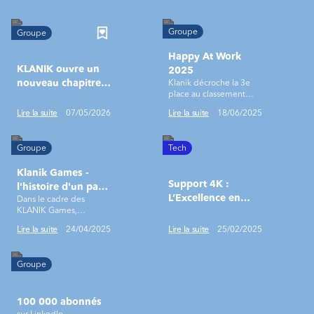
Groupe
Groupe
Happy At Work
KLANIK ouvre un
2025
nouveau chapitre
Klanik décroche la 3e
place au classement
aux côtés d’ALTEN
monde !
Lire la suite
07/05/2026
Lire la suite
18/06/2025
Groupe
Tech
Klanik Games -
Support 4K :
l'histoire d'un pari
L’Excellence en
Dans le cadre des
fou, à la croisée
KLANIK Games,
Haute Définition
entre le sport &
challenges internes
l'humain
Lire la suite
24/04/2025
Lire la suite
25/02/2025
sportifs, corporate &
solidaires, les salariés de
KLANIK ont pu soutenir
Groupe
les associations de leur
choix.
100 000 abonnés
sur LinkedIn