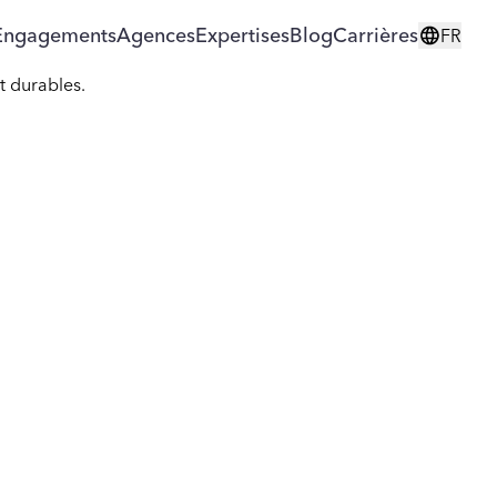
Engagements
Agences
Expertises
Blog
Carrières
FR
tif prend tout son