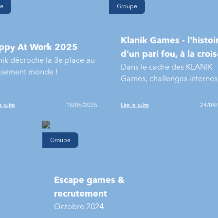
e
Groupe
Klanik Games - l'histoi
ppy At Work 2025
d'un pari fou, à la croi
nik décroche la 3e place au
Dans le cadre des KLANIK
entre le sport & l'hum
ssement monde !
Games, challenges internes
sportifs, corporate &
solidaires, les salariés de
a suite
18/06/2025
Lire la suite
24/04
KLANIK ont pu soutenir les
associations de leur choix.
Groupe
Escape games &
recrutement
Octobre 2024