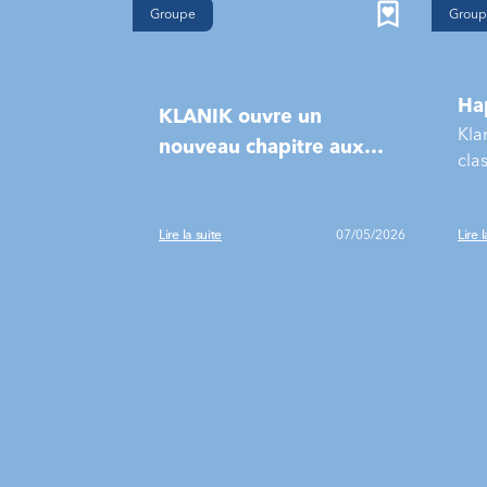
Groupe
Group
Ha
KLANIK ouvre un
Kla
nouveau chapitre aux
cla
côtés d’ALTEN
Lire la suite
07/05/2026
Lire l